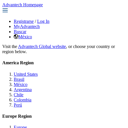
Advantech Homepage
Registrarse
/
Log In
MyAdvantech
Buscar
México
Visit the
Advantech Global website
, or choose your country or
region below.
America Region
United States
Brasil
México
Argentina
Chile
Colombia
Perú
Europe Region
Europe