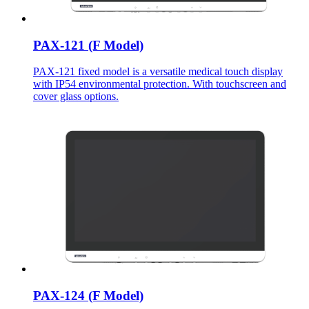
PAX-121 (F Model)
PAX-121 fixed model is a versatile medical touch display
with IP54 environmental protection. With touchscreen and
cover glass options.
PAX-124 (F Model)