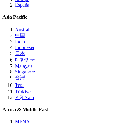
España
Asia Pacific
Australia
中国
India
Indonesia
日本
대한민국
Malaysia
Singapore
台灣
ไทย
Türkiye
Việt Nam
Africa & Middle East
MENA