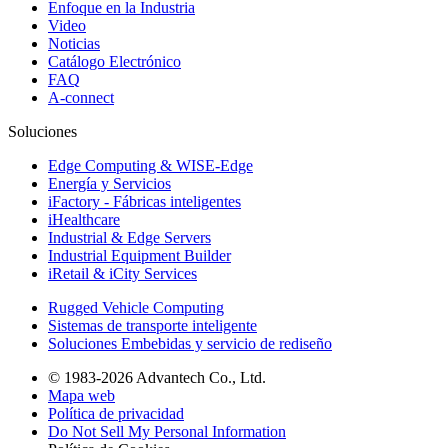
Enfoque en la Industria
Video
Noticias
Catálogo Electrónico
FAQ
A-connect
Soluciones
Edge Computing & WISE-Edge
Energía y Servicios
iFactory - Fábricas inteligentes
iHealthcare
Industrial & Edge Servers
Industrial Equipment Builder
iRetail & iCity Services
Rugged Vehicle Computing
Sistemas de transporte inteligente
Soluciones Embebidas y servicio de rediseño
© 1983-2026 Advantech Co., Ltd.
Mapa web
Política de privacidad
Do Not Sell My Personal Information