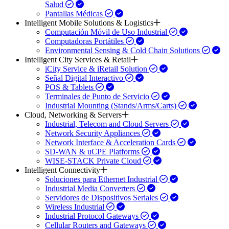
Salud
Pantallas Médicas
Intelligent Mobile Solutions & Logistics
Computación Móvil de Uso Industrial
Computadoras Portátiles
Environmental Sensing & Cold Chain Solutions
Intelligent City Services & Retail
iCity Service & iRetail Solution
Señal Digital Interactivo
POS & Tablets
Terminales de Punto de Servicio
Industrial Mounting (Stands/Arms/Carts)
Cloud, Networking & Servers
Industrial, Telecom and Cloud Servers
Network Security Appliances
Network Interface & Acceleration Cards
SD-WAN & uCPE Platforms
WISE-STACK Private Cloud
Intelligent Connectivity
Soluciones para Ethernet Industrial
Industrial Media Converters
Servidores de Dispositivos Seriales
Wireless Industrial
Industrial Protocol Gateways
Cellular Routers and Gateways