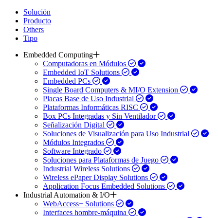
Solución
Producto
Others
Tipo
Embedded Computing
Computadoras en Módulos
Embedded IoT Solutions
Embedded PCs
Single Board Computers & MI/O Extension
Placas Base de Uso Industrial
Plataformas Informáticas RISC
Box PCs Integradas y Sin Ventilador
Señalización Digital
Soluciones de Visualización para Uso Industrial
Módulos Integrados
Software Integrado
Soluciones para Plataformas de Juego
Industrial Wireless Solutions
Wireless ePaper Display Solutions
Application Focus Embedded Solutions
Industrial Automation & I/O
WebAccess+ Solutions
Interfaces hombre-máquina