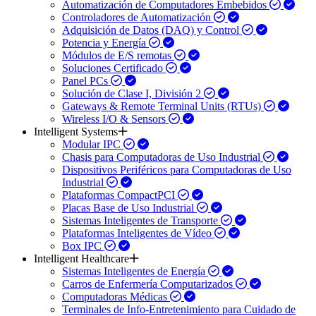
Automatización de Computadores Embebidos
Controladores de Automatización
Adquisición de Datos (DAQ) y Control
Potencia y Energía
Módulos de E/S remotas
Soluciones Certificado
Panel PCs
Solución de Clase I, División 2
Gateways & Remote Terminal Units (RTUs)
Wireless I/O & Sensors
Intelligent Systems
Modular IPC
Chasis para Computadoras de Uso Industrial
Dispositivos Periféricos para Computadoras de Uso
Industrial
Plataformas CompactPCI
Placas Base de Uso Industrial
Sistemas Inteligentes de Transporte
Plataformas Inteligentes de Vídeo
Box IPC
Intelligent Healthcare
Sistemas Inteligentes de Energía
Carros de Enfermería Computarizados
Computadoras Médicas
Terminales de Info-Entretenimiento para Cuidado de