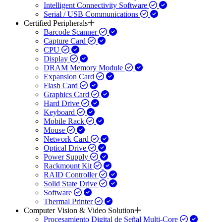
Intelligent Connectivity Software
Serial / USB Communications
Certified Peripherals
Barcode Scanner
Capture Card
CPU
Display
DRAM Memory Module
Expansion Card
Flash Card
Graphics Card
Hard Drive
Keyboard
Mobile Rack
Mouse
Network Card
Optical Drive
Power Supply
Rackmount Kit
RAID Controller
Solid State Drive
Software
Thermal Printer
Computer Vision & Video Solution
Procesamiento Digital de Señal Multi-Core