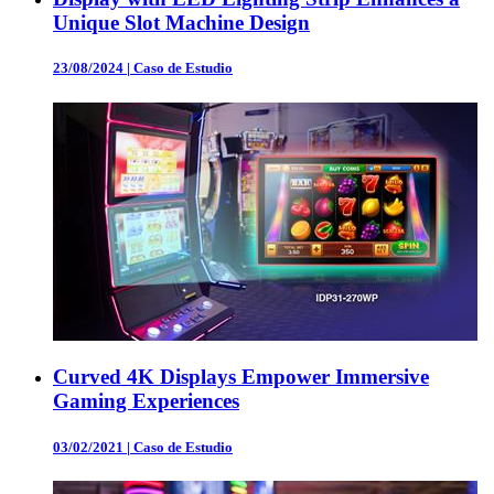
Unique Slot Machine Design
23/08/2024
|
Caso de Estudio
Curved 4K Displays Empower Immersive
Gaming Experiences
03/02/2021
|
Caso de Estudio