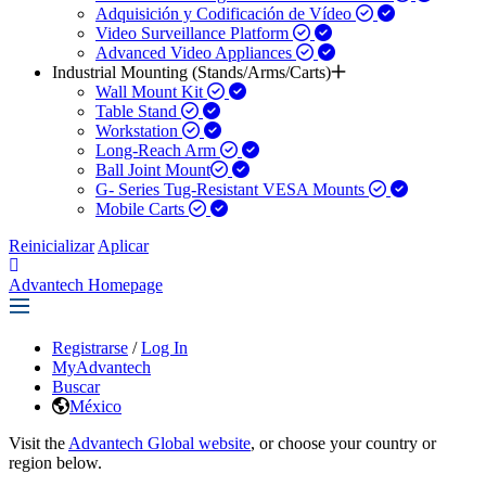
Adquisición y Codificación de Vídeo
Video Surveillance Platform
Advanced Video Appliances
Industrial Mounting (Stands/Arms/Carts)
Wall Mount Kit
Table Stand
Workstation
Long-Reach Arm
Ball Joint Mount​
G- Series Tug-Resistant VESA Mounts
Mobile Carts
Reinicializar
Aplicar
Advantech Homepage
Registrarse
/
Log In
MyAdvantech
Buscar
México
Visit the
Advantech Global website
, or choose your country or
region below.