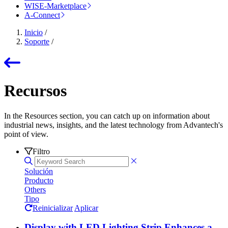
WISE-Marketplace
A-Connect
Inicio
/
Soporte
/
Recursos
In the Resources section, you can catch up on information about
industrial news, insights, and the latest technology from Advantech's
point of view.
Filtro
Solución
Producto
Others
Tipo
Reinicializar
Aplicar
Display with LED Lighting Strip Enhances a