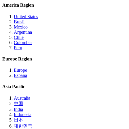
America Region
United States
Brasil
México
Argentina
Chile
Colombia
Perú
Europe Region
Europe
España
Asia Pacific
Australia
中国
India
Indonesia
日本
대한민국