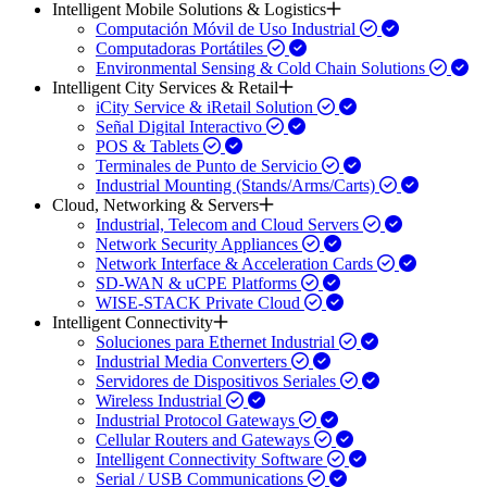
Intelligent Mobile Solutions & Logistics
Computación Móvil de Uso Industrial
Computadoras Portátiles
Environmental Sensing & Cold Chain Solutions
Intelligent City Services & Retail
iCity Service & iRetail Solution
Señal Digital Interactivo
POS & Tablets
Terminales de Punto de Servicio
Industrial Mounting (Stands/Arms/Carts)
Cloud, Networking & Servers
Industrial, Telecom and Cloud Servers
Network Security Appliances
Network Interface & Acceleration Cards
SD-WAN & uCPE Platforms
WISE-STACK Private Cloud
Intelligent Connectivity
Soluciones para Ethernet Industrial
Industrial Media Converters
Servidores de Dispositivos Seriales
Wireless Industrial
Industrial Protocol Gateways
Cellular Routers and Gateways
Intelligent Connectivity Software
Serial / USB Communications