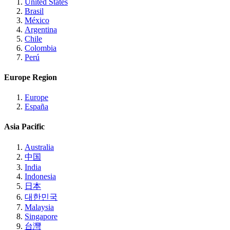
United States
Brasil
México
Argentina
Chile
Colombia
Perú
Europe Region
Europe
España
Asia Pacific
Australia
中国
India
Indonesia
日本
대한민국
Malaysia
Singapore
台灣