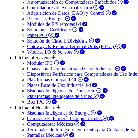
Automatización de Computadores Embebidos
Controladores de Automatización
Adquisición de Datos (DAQ) y Control
Potencia y Energía
Módulos de E/S remotas
Soluciones Certificado
Panel PCs
Solución de Clase I, División 2
Gateways & Remote Terminal Units (RTUs)
Wireless I/O & Sensors
Intelligent Systems
Modular IPC
Chasis para Computadoras de Uso Industrial
Dispositivos Periféricos para Computadoras de Uso Indus
Plataformas CompactPCI
Placas Base de Uso Industrial
Sistemas Inteligentes de Transporte
Plataformas Inteligentes de Vídeo
Box IPC
Intelligent Healthcare
Sistemas Inteligentes de Energía
Carros de Enfermería Computarizados
Computadoras Médicas
Terminales de Info-Entretenimiento para Cuidado de Sa
Pantallas Médicas