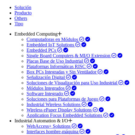
Solución
Producto
Others
Tipo
Embedded Computing
Computadoras en Módulos
Embedded IoT Solutions
Embedded PCs
Single Board Computers & MI/O Extension
Placas Base de Uso Industrial
Plataformas Informáticas RISC
Box PCs Integradas y Sin Ventilador
Señalización Digital
Soluciones de Visualización para Uso Industrial
Módulos Integrados
Software Integrado
Soluciones para Plataformas de Juego
Industrial Wireless Solutions
Wireless ePaper Display Solutions
Application Focus Embedded Solutions
Industrial Automation & I/O
WebAccess+ Solutions
Interfaces hombre-máquina