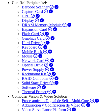
Certified Peripherals
Barcode Scanner
Capture Card
CPU
Display
DRAM Memory Module
Expansion Card
Flash Card
Graphics Card
Hard Drive
Keyboard
Mobile Rack
Mouse
Network Card
Optical Drive
Power Supply
Rackmount Kit
RAID Controller
Solid State Drive
Software
Thermal Printer
Computer Vision & Video Solution
Procesamiento Digital de Señal Multi-Core
Adquisición y Codificación de Vídeo
Video Surveillance Platform