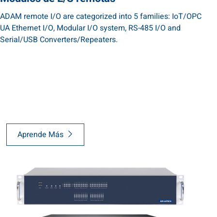
ADAM remote I/O are categorized into 5 families: IoT/OPC
UA Ethernet I/O, Modular I/O system, RS-485 I/O and
Serial/USB Converters/Repeaters.
Aprende Más