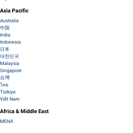
Asia Pacific
Australia
中国
India
Indonesia
日本
대한민국
Malaysia
Singapore
台灣
ไทย
Türkiye
Việt Nam
Africa & Middle East
MENA