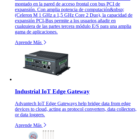
montado en la pared de acceso frontal con bus PCI de
expansión. Con amplia potencia de computación&nbsp;
(Celeron M 1 GHz a 1,5 GHz Core 2 Duo), la capacidad de
expansión PCI-Bus permite a los usuarios añadir en
cualquiera de las partes tercera módulo E/S para una amplia
gama de aplicaciones.
Aprende Más
Industrial IoT Edge Gateway
Advantech IoT Edge Gateways help bridge data from edge
devices to cloud, acting as protocol converters, data collectors,
or data loggers.
Aprende Más