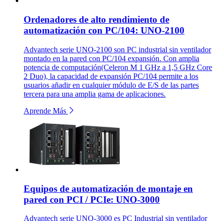
Ordenadores de alto rendimiento de
automatización con PC/104: UNO-2100
Advantech serie UNO-2100 son PC industrial sin ventilador
montado en la pared con PC/104 expansión. Con amplia
potencia de computación(Celeron M 1 GHz a 1,5 GHz Core
2 Duo), la capacidad de expansión PC/104 permite a los
usuarios añadir en cualquier módulo de E/S de las partes
tercera para una amplia gama de aplicaciones.
Aprende Más
Equipos de automatización de montaje en
pared con PCI / PCIe: UNO-3000
Advantech serie UNO-3000 es PC Industrial sin ventilador