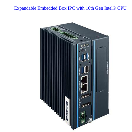
Expandable Embedded Box IPC with 10th Gen Intel® CPU