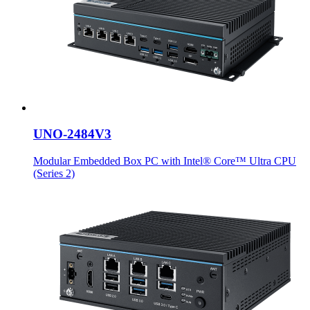
UNO-2484V3
Modular Embedded Box PC with Intel® Core™ Ultra CPU
(Series 2)