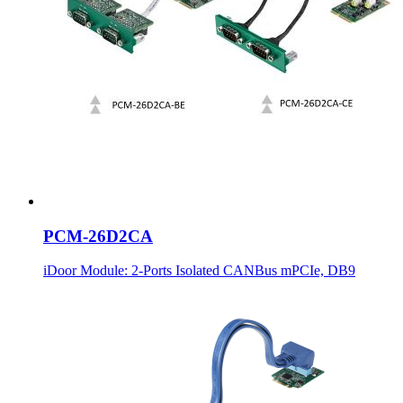
PCM-26D2CA
iDoor Module: 2-Ports Isolated CANBus mPCIe, DB9