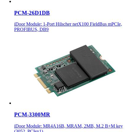
PCM-26D1DB
iDoor Module: 1-Port Hilscher netX100 FieldBus mPCIe,
PROFIBUS, DB9
PCM-3300MR
iDoor Module: MR4A16B, MRAM, 2MB, M.2 B+M key
(3052, PCIex1)