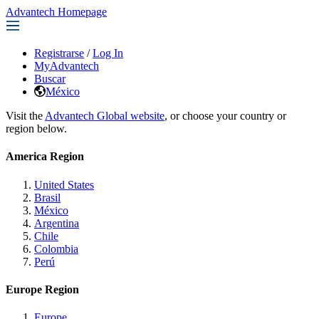
Advantech Homepage
Registrarse
/
Log In
MyAdvantech
Buscar
México
Visit the
Advantech Global website
, or choose your country or
region below.
America Region
United States
Brasil
México
Argentina
Chile
Colombia
Perú
Europe Region
Europe