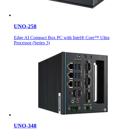
UNO-258
Edge AI Compact Box PC with Intel® Core™ Ultra
Processor (Series 3)
UNO-348