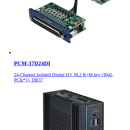
PCM-37D24DI
24-Channel Isolated Digital I/O, M.2 B+M key (3042,
PCIe*1), DB37