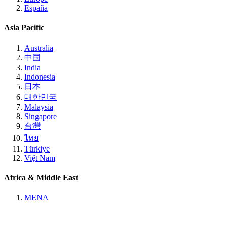
España
Asia Pacific
Australia
中国
India
Indonesia
日本
대한민국
Malaysia
Singapore
台灣
ไทย
Türkiye
Việt Nam
Africa & Middle East
MENA