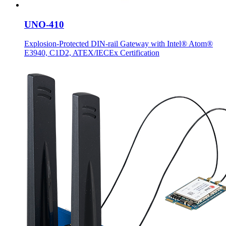
UNO-410
Explosion-Protected DIN-rail Gateway with Intel® Atom®
E3940, C1D2, ATEX/IECEx Certification