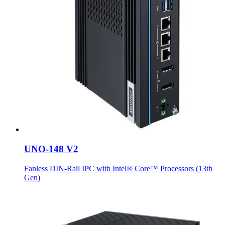
UNO-148 V2
Fanless DIN-Rail IPC with Intel® Core™ Processors (13th
Gen)