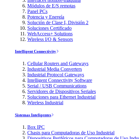
Interfaces hombre-máquina
Módulos de E/S remotas
Panel PCs
Potencia y Energía
Solución de Clase I, División 2
Soluciones Certificado
WebAccess+ Solutions
Wireless I/O & Sensors
Intelligent Connectivity
Cellular Routers and Gateways
Industrial Media Converters
Industrial Protocol Gateways
Intelligent Connectivity Software
Serial / USB Communications
Servidores de Dispositivos Seriales
Soluciones para Ethernet Industrial
Wireless Industrial
Sistemas Inteligentes
Box IPC
Chasis para Computadoras de Uso Industrial
Dispositivos Periféricos para Computadoras de Uso Indus