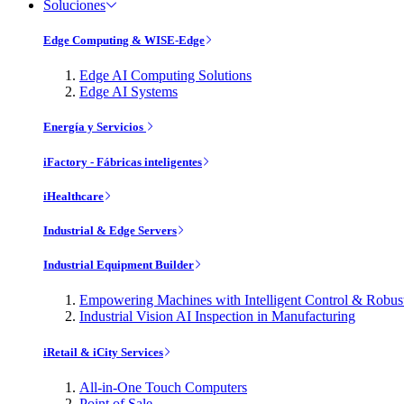
Soluciones
Edge Computing & WISE-Edge
Edge AI Computing Solutions
Edge AI Systems
Energía y Servicios
iFactory - Fábricas inteligentes
iHealthcare
Industrial & Edge Servers
Industrial Equipment Builder
Empowering Machines with Intelligent Control & Robu
Industrial Vision AI Inspection in Manufacturing
iRetail & iCity Services
All-in-One Touch Computers
Point of Sale