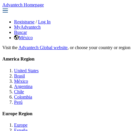
Advantech Homepage
Registrarse
/
Log In
MyAdvantech
Buscar
México
Visit the
Advantech Global website
, or choose your country or region
America Region
United States
Brasil
México
Argentina
Chile
Colombia
Perú
Europe Region
Europe
España