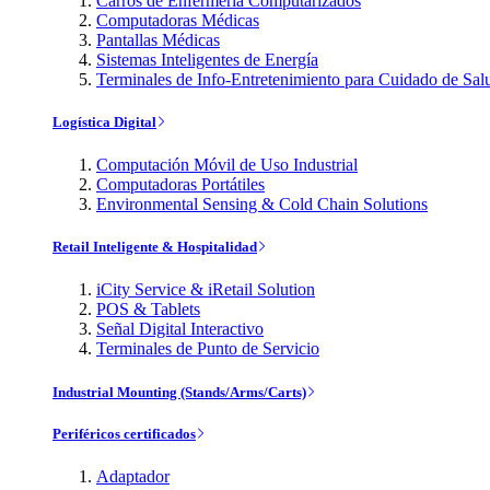
Carros de Enfermería Computarizados
Computadoras Médicas
Pantallas Médicas
Sistemas Inteligentes de Energía
Terminales de Info-Entretenimiento para Cuidado de Sal
Logística Digital
Computación Móvil de Uso Industrial
Computadoras Portátiles
Environmental Sensing & Cold Chain Solutions
Retail Inteligente & Hospitalidad
iCity Service & iRetail Solution
POS & Tablets
Señal Digital Interactivo
Terminales de Punto de Servicio
Industrial Mounting (Stands/Arms/Carts)
Periféricos certificados
Adaptador