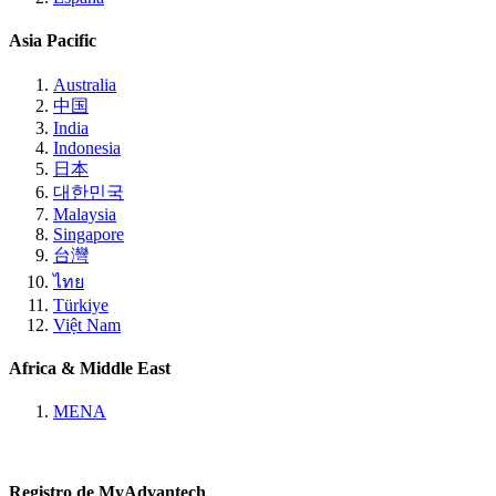
Asia Pacific
Australia
中国
India
Indonesia
日本
대한민국
Malaysia
Singapore
台灣
ไทย
Türkiye
Việt Nam
Africa & Middle East
MENA
Registro de MyAdvantech