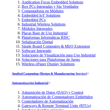
Application Focus Embedded Solutions
Box PCs Integradas y Sin Ventilador
Computadoras en Módulos
Embedded IoT Solutions
Embedded PCs
Industrial Wireless Solutions
Módulos Integrados
Placas Base de Uso Industrial
Plataformas Informáticas RISC
Señalización Digital
Single Board Computers & MI/O Extension
Software Integrado
Soluciones de Visualización para Uso Industrial
Soluciones para Plataformas de Juego
Wireless ePaper Display Solutions
Applied Computing (Design & Manufacturing Service)
Automatización Industrial
Adquisición de Datos (DAQ) y Control
Automatización de Computadores Embebidos
Controladores de Automatización
Gateways & Remote Terminal Units (RTUs)