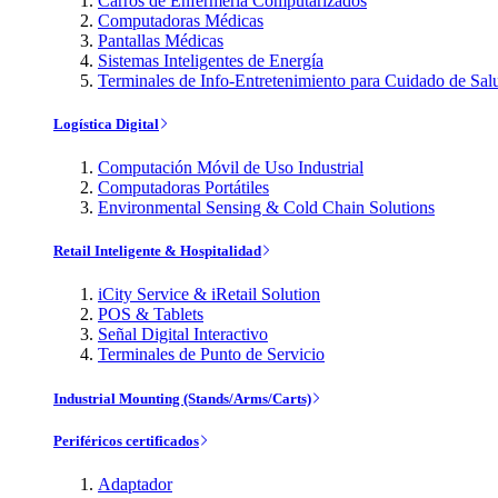
Carros de Enfermería Computarizados
Computadoras Médicas
Pantallas Médicas
Sistemas Inteligentes de Energía
Terminales de Info-Entretenimiento para Cuidado de Sal
Logística Digital
Computación Móvil de Uso Industrial
Computadoras Portátiles
Environmental Sensing & Cold Chain Solutions
Retail Inteligente & Hospitalidad
iCity Service & iRetail Solution
POS & Tablets
Señal Digital Interactivo
Terminales de Punto de Servicio
Industrial Mounting (Stands/Arms/Carts)
Periféricos certificados
Adaptador