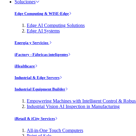
Soluciones
Edge Computing & WISE-Edge
Edge AI Computing Solutions
Edge AI Systems
Energía y Servicios
iFactory - Fábricas inteligentes
iHealthcare
Industrial & Edge Servers
Industrial Equipment Builder
Empowering Machines with Intelligent Control & Robu
Industrial Vision AI Inspection in Manufacturing
iRetail & iCity Services
All-in-One Touch Computers
Point of Sale