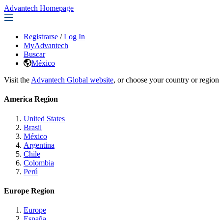
Advantech Homepage
Registrarse
/
Log In
MyAdvantech
Buscar
México
Visit the
Advantech Global website
, or choose your country or region
America Region
United States
Brasil
México
Argentina
Chile
Colombia
Perú
Europe Region
Europe
España