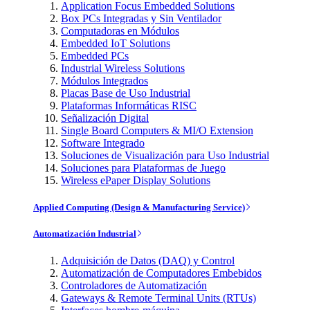
Application Focus Embedded Solutions
Box PCs Integradas y Sin Ventilador
Computadoras en Módulos
Embedded IoT Solutions
Embedded PCs
Industrial Wireless Solutions
Módulos Integrados
Placas Base de Uso Industrial
Plataformas Informáticas RISC
Señalización Digital
Single Board Computers & MI/O Extension
Software Integrado
Soluciones de Visualización para Uso Industrial
Soluciones para Plataformas de Juego
Wireless ePaper Display Solutions
Applied Computing (Design & Manufacturing Service)
Automatización Industrial
Adquisición de Datos (DAQ) y Control
Automatización de Computadores Embebidos
Controladores de Automatización
Gateways & Remote Terminal Units (RTUs)