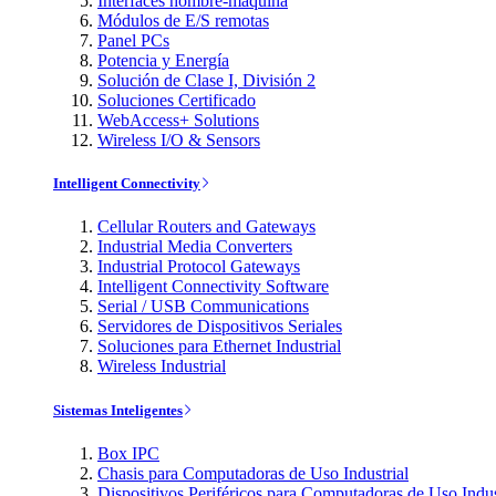
Interfaces hombre-máquina
Módulos de E/S remotas
Panel PCs
Potencia y Energía
Solución de Clase I, División 2
Soluciones Certificado
WebAccess+ Solutions
Wireless I/O & Sensors
Intelligent Connectivity
Cellular Routers and Gateways
Industrial Media Converters
Industrial Protocol Gateways
Intelligent Connectivity Software
Serial / USB Communications
Servidores de Dispositivos Seriales
Soluciones para Ethernet Industrial
Wireless Industrial
Sistemas Inteligentes
Box IPC
Chasis para Computadoras de Uso Industrial
Dispositivos Periféricos para Computadoras de Uso Indus