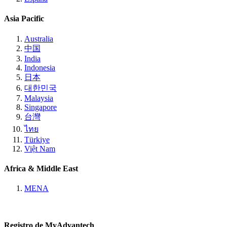
Asia Pacific
Australia
中国
India
Indonesia
日本
대한민국
Malaysia
Singapore
台灣
ไทย
Türkiye
Việt Nam
Africa & Middle East
MENA
Registro de MyAdvantech