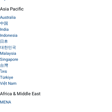
Asia Pacific
Australia
中国
India
Indonesia
日本
대한민국
Malaysia
Singapore
台灣
ไทย
Türkiye
Việt Nam
Africa & Middle East
MENA