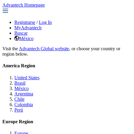
Advantech Homepage
Registrarse
/
Log In
MyAdvantech
Buscar
México
Visit the
Advantech Global website
, or choose your country or
region below.
America Region
United States
Brasil
México
Argentina
Chile
Colombia
Perú
Europe Region
Europe