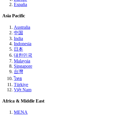
España
Asia Pacific
Australia
中国
India
Indonesia
日本
대한민국
Malaysia
Singapore
台灣
ไทย
Türkiye
Việt Nam
Africa & Middle East
MENA