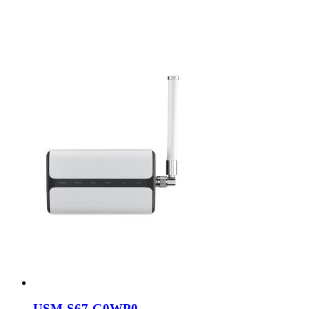
USM-S67-G0WP0