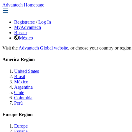
Advantech Homepage
Registrarse
/
Log In
MyAdvantech
Buscar
México
Visit the
Advantech Global website
, or choose your country or region
America Region
United States
Brasil
México
Argentina
Chile
Colombia
Perú
Europe Region
Europe
España