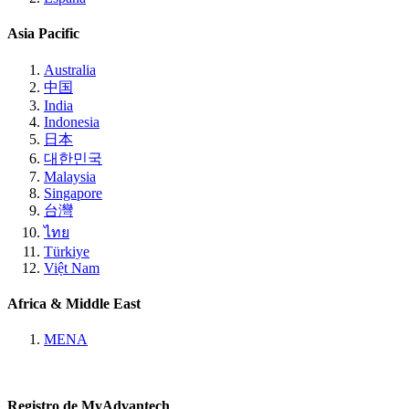
Asia Pacific
Australia
中国
India
Indonesia
日本
대한민국
Malaysia
Singapore
台灣
ไทย
Türkiye
Việt Nam
Africa & Middle East
MENA
Registro de MyAdvantech