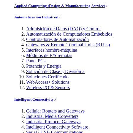
Applied Computing (Design & Manufacturing Service)
Automatización Industrial
Adquisición de Datos (DAQ) y Control
Automatización de Computadores Embebidos
Controladores de Automatización
Gateways & Remote Terminal Units (RTUs)
Interfaces hombre-máquina
Módulos de E/S remotas
Panel PCs
Potencia y Energía
Solución de Clase I, División 2
Soluciones Certificado
WebAccess+ Solutions
Wireless I/O & Sensors
Intelligent Connectivity
Cellular Routers and Gateways
Industrial Media Converters
Industrial Protocol Gateways
Intelligent Connectivity Software
Serial / USB Communications