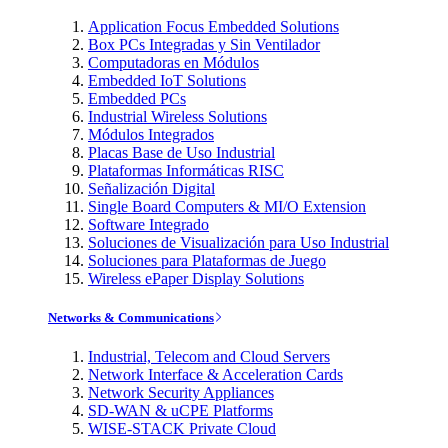
Application Focus Embedded Solutions
Box PCs Integradas y Sin Ventilador
Computadoras en Módulos
Embedded IoT Solutions
Embedded PCs
Industrial Wireless Solutions
Módulos Integrados
Placas Base de Uso Industrial
Plataformas Informáticas RISC
Señalización Digital
Single Board Computers & MI/O Extension
Software Integrado
Soluciones de Visualización para Uso Industrial
Soluciones para Plataformas de Juego
Wireless ePaper Display Solutions
Networks & Communications
Industrial, Telecom and Cloud Servers
Network Interface & Acceleration Cards
Network Security Appliances
SD-WAN & uCPE Platforms
WISE-STACK Private Cloud