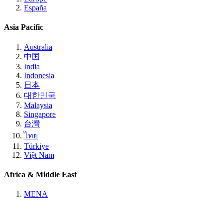
España
Asia Pacific
Australia
中国
India
Indonesia
日本
대한민국
Malaysia
Singapore
台灣
ไทย
Türkiye
Việt Nam
Africa & Middle East
MENA