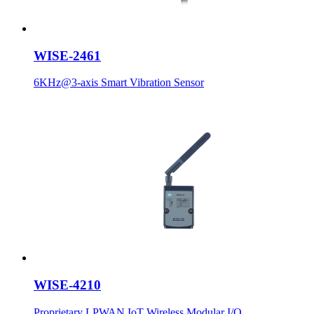
WISE-2461
6KHz@3-axis Smart Vibration Sensor
WISE-4210
Proprietary LPWAN IoT Wireless Modular I/O