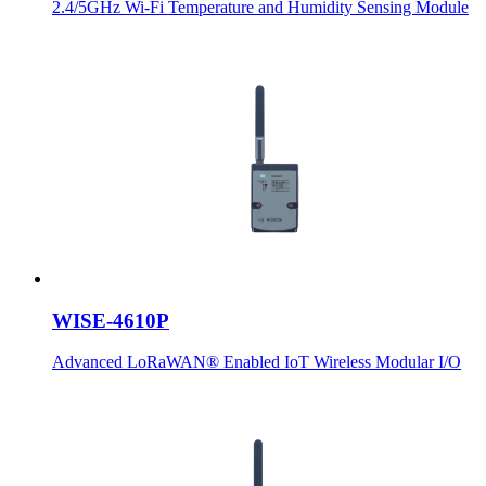
2.4/5GHz Wi-Fi Temperature and Humidity Sensing Module
WISE-4610P
Advanced LoRaWAN® Enabled IoT Wireless Modular I/O