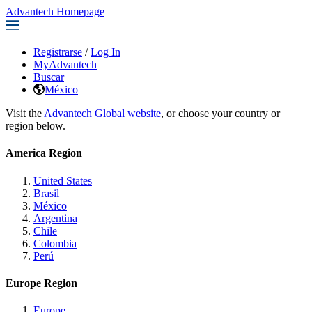
Advantech Homepage
Registrarse
/
Log In
MyAdvantech
Buscar
México
Visit the
Advantech Global website
, or choose your country or
region below.
America Region
United States
Brasil
México
Argentina
Chile
Colombia
Perú
Europe Region
Europe