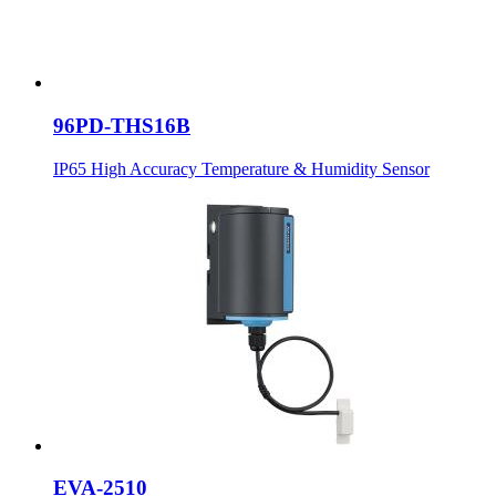
96PD-THS16B
IP65 High Accuracy Temperature & Humidity Sensor
EVA-2510