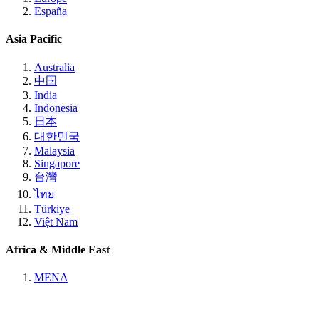
España
Asia Pacific
Australia
中国
India
Indonesia
日本
대한민국
Malaysia
Singapore
台灣
ไทย
Türkiye
Việt Nam
Africa & Middle East
MENA