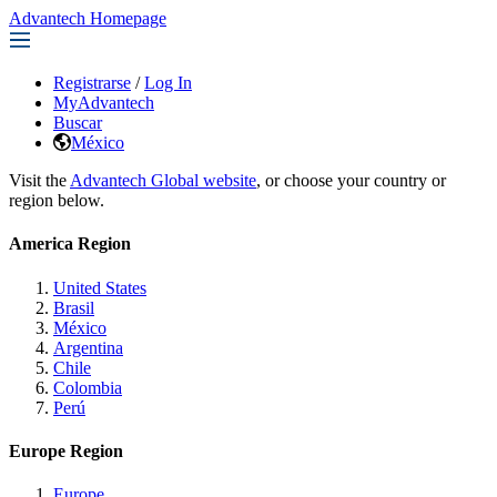
Advantech Homepage
Registrarse
/
Log In
MyAdvantech
Buscar
México
Visit the
Advantech Global website
, or choose your country or
region below.
America Region
United States
Brasil
México
Argentina
Chile
Colombia
Perú
Europe Region
Europe