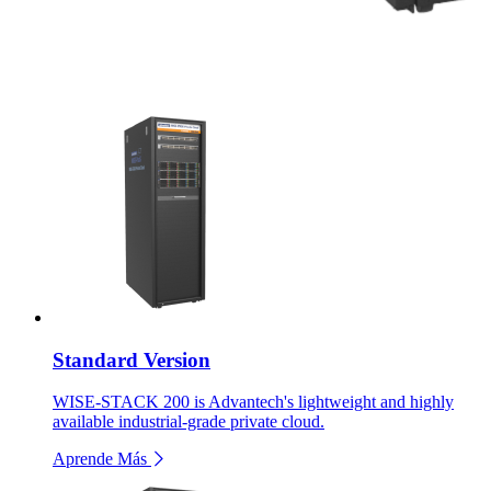
Standard Version
WISE-STACK 200 is Advantech's lightweight and highly
available industrial-grade private cloud.
Aprende Más