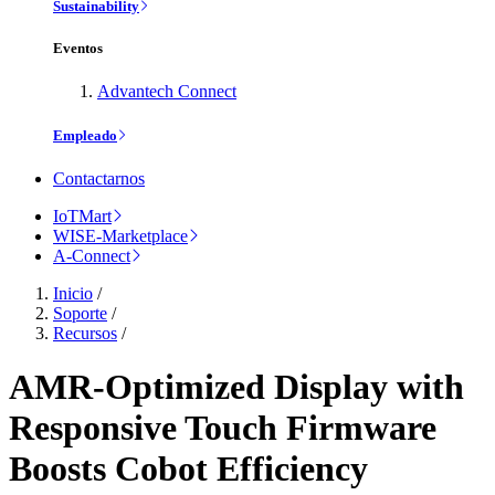
Sustainability
Eventos
Advantech Connect
Empleado
Contactarnos
IoTMart
WISE-Marketplace
A-Connect
Inicio
/
Soporte
/
Recursos
/
AMR-Optimized Display with
Responsive Touch Firmware
Boosts Cobot Efficiency