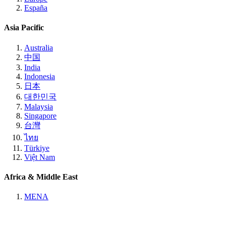
España
Asia Pacific
Australia
中国
India
Indonesia
日本
대한민국
Malaysia
Singapore
台灣
ไทย
Türkiye
Việt Nam
Africa & Middle East
MENA