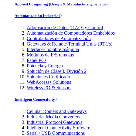
Applied Computing (Design & Manufacturing Service)
Automatización Industrial
Adquisición de Datos (DAQ) y Control
Automatización de Computadores Embebidos
Controladores de Automatización
Gateways & Remote Terminal Units (RTUs)
Interfaces hombre-máquina
Módulos de E/S remotas
Panel PCs
Potencia y Energía
Solución de Clase I, División 2
Soluciones Certificado
WebAccess+ Solutions
Wireless I/O & Sensors
Intelligent Connectivity
Cellular Routers and Gateways
Industrial Media Converters
Industrial Protocol Gateways
Intelligent Connectivity Software
Serial / USB Communications