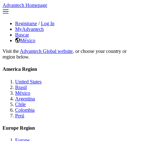
Advantech Homepage
Registrarse
/
Log In
MyAdvantech
Buscar
México
Visit the
Advantech Global website
, or choose your country or
region below.
America Region
United States
Brasil
México
Argentina
Chile
Colombia
Perú
Europe Region
Europe