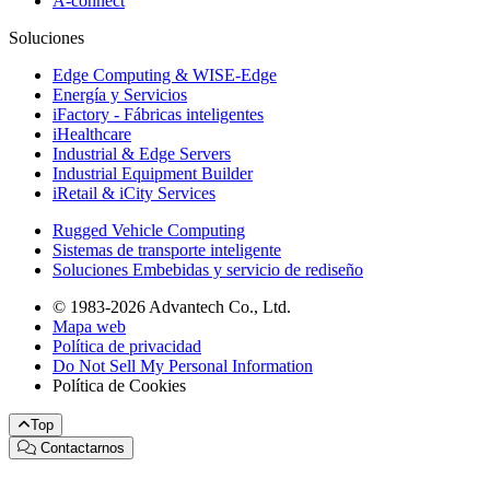
A-connect
Soluciones
Edge Computing & WISE-Edge
Energía y Servicios
iFactory - Fábricas inteligentes
iHealthcare
Industrial & Edge Servers
Industrial Equipment Builder
iRetail & iCity Services
Rugged Vehicle Computing
Sistemas de transporte inteligente
Soluciones Embebidas y servicio de rediseño
© 1983-2026 Advantech Co., Ltd.
Mapa web
Política de privacidad
Do Not Sell My Personal Information
Política de Cookies
Top
Contactarnos