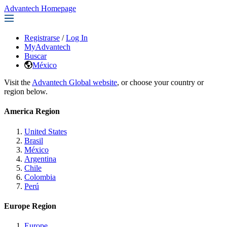
Advantech Homepage
Registrarse
/
Log In
MyAdvantech
Buscar
México
Visit the
Advantech Global website
, or choose your country or
region below.
America Region
United States
Brasil
México
Argentina
Chile
Colombia
Perú
Europe Region
Europe