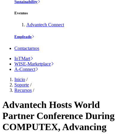
Sustainability
Eventos
Advantech Connect
Empleado
Contactarnos
IoTMart
WISE-Marketplace
A-Connect
Inicio
/
Soporte
/
Recursos
/
Advantech Hosts World
Partner Conference During
COMPUTEX, Advancing