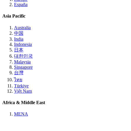
España
Asia Pacific
Australia
中国
India
Indonesia
日本
대한민국
Malaysia
Singapore
台灣
ไทย
Türkiye
Việt Nam
Africa & Middle East
MENA