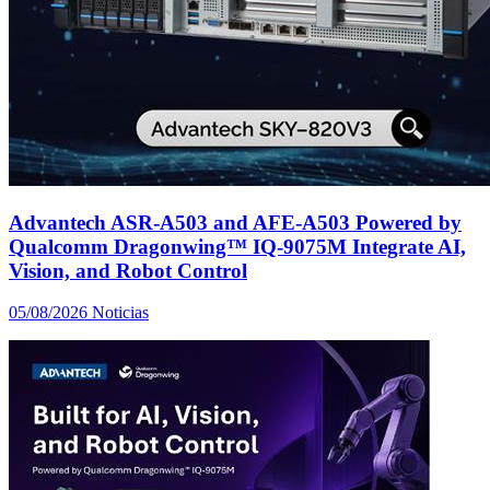
Advantech ASR-A503 and AFE-A503 Powered by
Qualcomm Dragonwing™ IQ-9075M Integrate AI,
Vision, and Robot Control
05/08/2026
Noticias