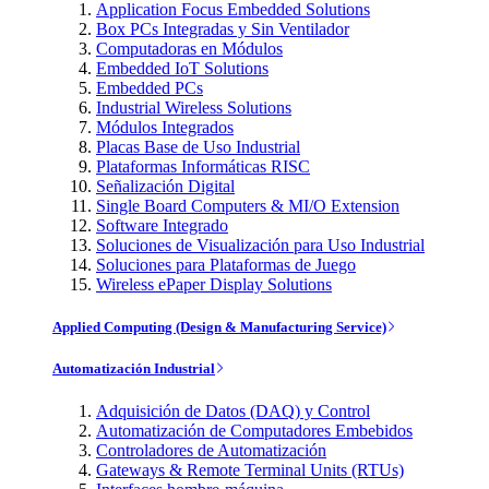
Application Focus Embedded Solutions
Box PCs Integradas y Sin Ventilador
Computadoras en Módulos
Embedded IoT Solutions
Embedded PCs
Industrial Wireless Solutions
Módulos Integrados
Placas Base de Uso Industrial
Plataformas Informáticas RISC
Señalización Digital
Single Board Computers & MI/O Extension
Software Integrado
Soluciones de Visualización para Uso Industrial
Soluciones para Plataformas de Juego
Wireless ePaper Display Solutions
Applied Computing (Design & Manufacturing Service)
Automatización Industrial
Adquisición de Datos (DAQ) y Control
Automatización de Computadores Embebidos
Controladores de Automatización
Gateways & Remote Terminal Units (RTUs)