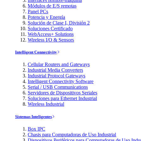
Interfaces hombre-máquina
Módulos de E/S remotas
Panel PCs
Potencia y Energía
Solución de Clase I, División 2
Soluciones Certificado
WebAccess+ Solutions
Wireless I/O & Sensors
Intelligent Connectivity
Cellular Routers and Gateways
Industrial Media Converters
Industrial Protocol Gateways
Intelligent Connectivity Software
Serial / USB Communications
Servidores de Dispositivos Seriales
Soluciones para Ethernet Industrial
Wireless Industrial
Sistemas Inteligentes
Box IPC
Chasis para Computadoras de Uso Industrial
Dispositivos Periféricos para Computadoras de Uso Indus