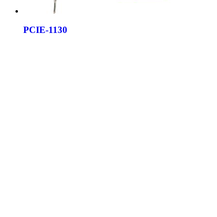
PCIE-1130
Quad Port Copper Gigabit Ethernet PCI Express Server
Adapter with Intel® I350 (Advantech Form Factor). Ideal for
multi-port network deployments.
PCIE-1131