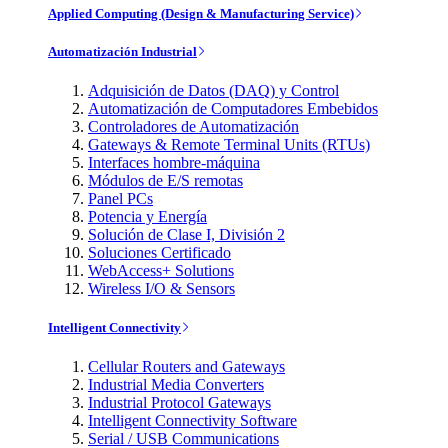
Applied Computing (Design & Manufacturing Service)
Automatización Industrial
Adquisición de Datos (DAQ) y Control
Automatización de Computadores Embebidos
Controladores de Automatización
Gateways & Remote Terminal Units (RTUs)
Interfaces hombre-máquina
Módulos de E/S remotas
Panel PCs
Potencia y Energía
Solución de Clase I, División 2
Soluciones Certificado
WebAccess+ Solutions
Wireless I/O & Sensors
Intelligent Connectivity
Cellular Routers and Gateways
Industrial Media Converters
Industrial Protocol Gateways
Intelligent Connectivity Software
Serial / USB Communications