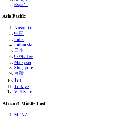
España
Asia Pacific
Australia
中国
India
Indonesia
日本
대한민국
Malaysia
Singapore
台灣
ไทย
Türkiye
Việt Nam
Africa & Middle East
MENA