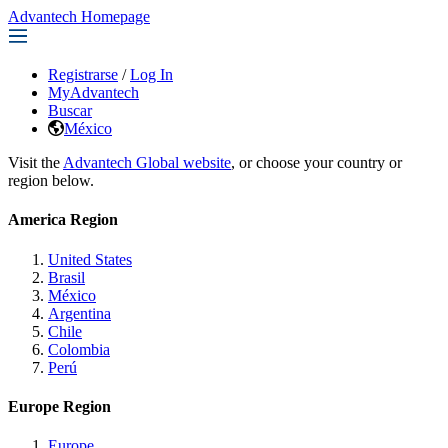
Advantech Homepage
Registrarse
/
Log In
MyAdvantech
Buscar
México
Visit the
Advantech Global website
, or choose your country or
region below.
America Region
United States
Brasil
México
Argentina
Chile
Colombia
Perú
Europe Region
Europe