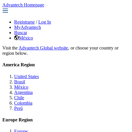
Advantech Homepage
Registrarse
/
Log In
MyAdvantech
Buscar
México
Visit the
Advantech Global website
, or choose your country or
region below.
America Region
United States
Brasil
México
Argentina
Chile
Colombia
Perú
Europe Region
Europe