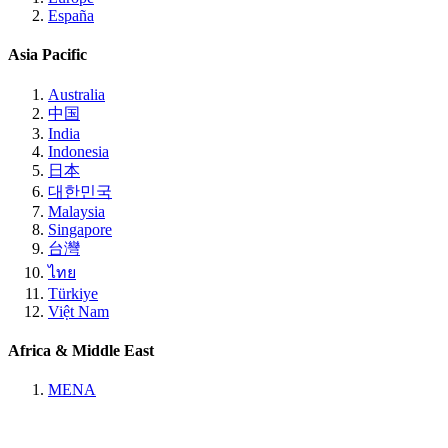
España
Asia Pacific
Australia
中国
India
Indonesia
日本
대한민국
Malaysia
Singapore
台灣
ไทย
Türkiye
Việt Nam
Africa & Middle East
MENA