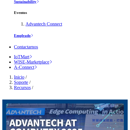
Sustainability
Eventos
Advantech Connect
Empleado
Contactarnos
IoTMart
WISE-Marketplace
A-Connect
Inicio
/
Soporte
/
Recursos
/